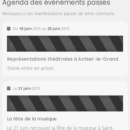
Agenda des événéments passés
Retrouvez ici les manifestations passés de votre commune
Du
18
juin
2015
au
20
juin
2015
Représentations théâtrales à Achiet-le-Grand
Teknè entre en action.
Le
21
juin
2015
La fête de la musique
Le 21 juin, retrouvez la fête de la musique à Saint-