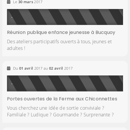
Le
30
mars
2017
Réunion publique enfance jeunesse à Bucquoy
Des ateliers participatifs ouverts à tous, jeunes et
adultes !
Du
01
avril
2017
au
02
avril
2017
Portes ouvertes de la Ferme aux Chiconnettes
Vous cherchez une idée de sortie conviviale ?
Familiale ? Ludique ? Gourmande ? Surprenante ?