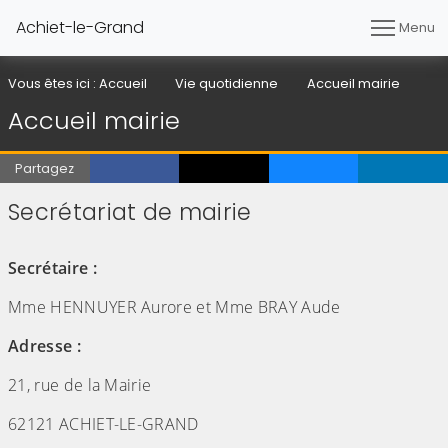
Achiet-le-Grand
Menu
Vous êtes ici :
Accueil
Vie quotidienne
Accueil mairie
Accueil mairie
Partagez
Secrétariat de mairie
(Cliquez sur l'image pour l'agrandir)
Secrétaire :
Mme HENNUYER Aurore et Mme BRAY Aude
Adresse :
21, rue de la Mairie
62121 ACHIET-LE-GRAND